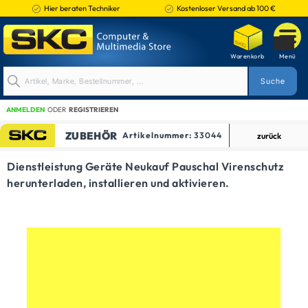
Hier beraten Techniker
Kostenloser Versand ab 100 €
ANMELDEN
ODER
REGISTRIEREN
ZUBEHÖR
Artikelnummer:
33044
zurück
PC
Dienstleistung Geräte Neukauf Pauschal Virenschutz
herunterladen, installieren und aktivieren.