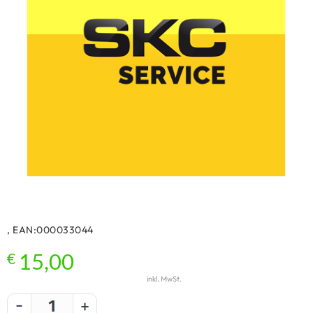
, EAN:000033044
€
15,00
inkl. MwSt.
-
+