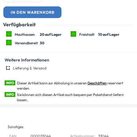
IN DEN WARENKORB
Verfügbarkeit
Mauthausen
20 auf Lager
Freistadt
10 auf Lager
Versandbereit
30
Weitere Informationen
Lieferung & Versand
INFO
Dieser Artikel kann zur Abholung in unseren
Geschäften
reserviert
werden.
INFO
Sie können sich diesen Artikel auch bequem per Paketdienst liefern
lassen.
Sonstiges
EAN
000033044
Artikelnummer:
33044