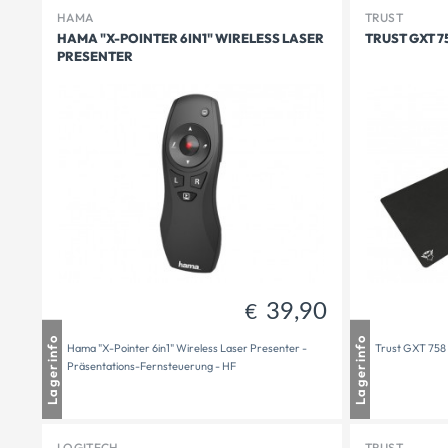
HAMA
TRUST
HAMA "X-POINTER 6IN1" WIRELESS LASER
TRUST GXT 7
PRESENTER
39,90
€
Mauthausen
3 auf Lager
Mautha
Lagerinfo
Lagerinfo
Hama "X-Pointer 6in1" Wireless Laser Presenter -
Trust GXT 758
Freistadt
1 - 2 Tage Lieferzeit
Freista
Präsentations-Fernsteuerung - HF
Versandbereit
3
Versand
LOGITECH
TRUST