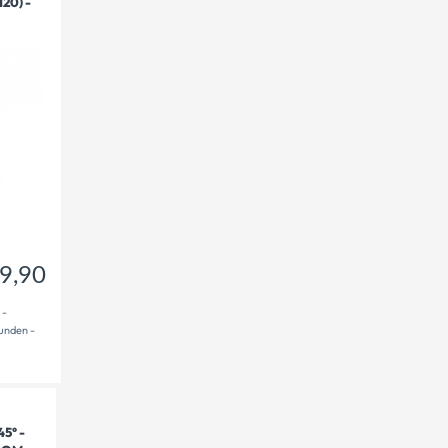
20) -
69,90
€
9,90
 -
bunden -
5° -