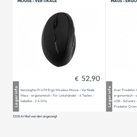
MOUSE - VERTIKALE
MAUS - ERG
52,90
€
Mauthausen
7 auf Lager
Mautha
Lagerinfo
Lagerinfo
Kensington Pro Fit Ergo Wireless Mouse - Vertikale
Acer Predator 
Freistadt
2 auf Lager
Freistad
Maus - ergonomisch - Für Linkshänder - 6 Tasten -
ergonomisch - o
Versandbereit
9
Versand
kabellos - 2.4 GHz
USB - Schwarz - 
Predator Orion
500
1208 Artikel werden angezeigt