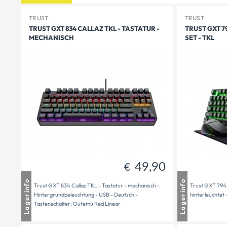
TRUST
TRUST
TRUST GXT 834 CALLAZ TKL - TASTATUR -
TRUST GXT 7
MECHANISCH
SET - TKL
49,90
€
Mauthausen
1 - 2 Tage Lieferzeit
Mautha
Lagerinfo
Lagerinfo
Trust GXT 834 Callaz TKL - Tastatur - mechanisch -
Trust GXT 794 
Freistadt
1 auf Lager
Freista
Hintergrundbeleuchtung - USB - Deutsch -
hinterleuchtet
Versandbereit
1
Versand
Tastenschalter: Outemu Red Linear