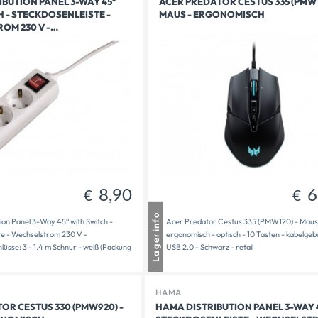
BUTION PANEL 3-WAY 45°
ACER PREDATOR CESTUS 335 (PMW1
 - STECKDOSENLEISTE -
MAUS - ERGONOMISCH
24,90
8,90
€
€
OM 230 V -…
8,90
6
€
€
usen
1 - 2 Tage Lieferzeit
Lagerinfo
ion Panel 3-Way 45° with Switch -
Acer Predator Cestus 335 (PMW120) - Maus
dt
1 auf Lager
te - Wechselstrom 230 V -
ergonomisch - optisch - 10 Tasten - kabelge
bereit
1
üsse: 3 - 1.4 m Schnur - weiß (Packung
USB 2.0 - Schwarz - retail
HAMA
OR CESTUS 330 (PMW920) -
HAMA DISTRIBUTION PANEL 3-WAY 4