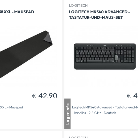
LOGITECH
58 XXL - MAUSPAD
LOGITECH MK540 ADVANCED -
TASTATUR-UND-MAUS-SET
39,90
42,90
€
€
42,90
4
€
€
usen
2 auf Lager
Lagerinfo
 XXL - Mauspad
Logitech MK540 Advanced - Tastatur-und-
dt
2 auf Lager
- kabellos - 2.4 GHz - Deutsch
bereit
4
LOGITECH