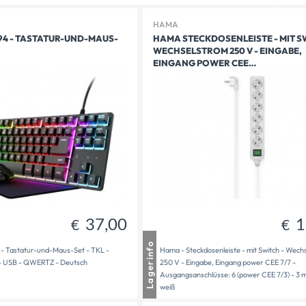
HAMA
94 - TASTATUR-UND-MAUS-
HAMA STECKDOSENLEISTE - MIT S
WECHSELSTROM 250 V - EINGABE,
49,90
37,00
€
€
EINGANG POWER CEE…
37,00
1
€
€
usen
1 auf Lager
Lagerinfo
- Tastatur-und-Maus-Set - TKL -
Hama - Steckdosenleiste - mit Switch - Wech
dt
1 - 2 Tage Lieferzeit
 - USB - QWERTZ - Deutsch
250 V - Eingabe, Eingang power CEE 7/7 -
bereit
1
Ausgangsanschlüsse: 6 (power CEE 7/3) - 3 
weiß