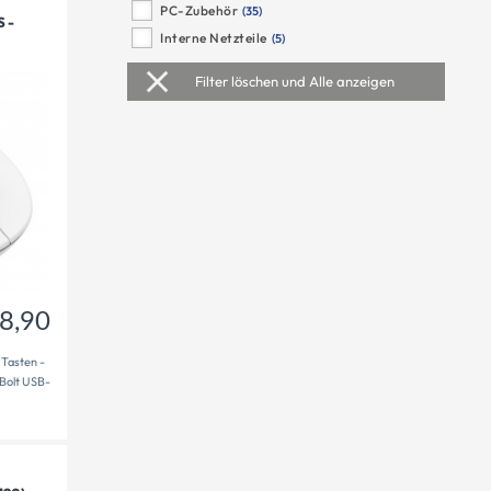
PC-Zubehör
(35)
 -
Interne Netzteile
(5)
38,90
€
Filter löschen und Alle anzeigen
8,90
 Tasten -
 Bolt USB-