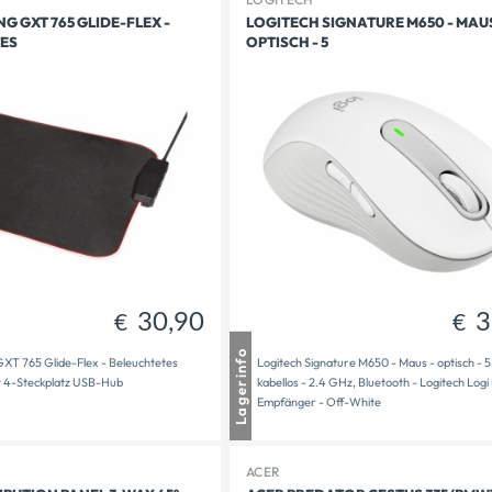
G GXT 765 GLIDE-FLEX -
LOGITECH SIGNATURE M650 - MAUS
ES
OPTISCH - 5
89,90
30,90
€
€
30,90
3
€
€
usen
1 - 2 Tage Lieferzeit
Lagerinfo
XT 765 Glide-Flex - Beleuchtetes
Logitech Signature M650 - Maus - optisch - 5
dt
1 auf Lager
t 4-Steckplatz USB-Hub
kabellos - 2.4 GHz, Bluetooth - Logitech Logi
bereit
1
Empfänger - Off-White
ACER