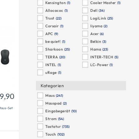
Kensington
Cooler Master
(1)
(1)
Allocacoc
Dell
(1)
(34)
49,90
Trust
LogiLink
(22)
(25)
€
Corsair
Iiyama
(1)
(2)
APC
Acer
(9)
(6)
be quiet!
Belkin
(1)
(3)
Sharkoon
Hama
(25)
(23)
TERRA
INTER-TECH
(20)
(5)
INTEL
LC-Power
(1)
(1)
uRage
(1)
Kategorien
Maus
9,90
(241)
Mauspad
(2)
Maus-Set
Eingabegerät
(10)
Strom
(54)
Tastatur
(735)
Touch
(102)