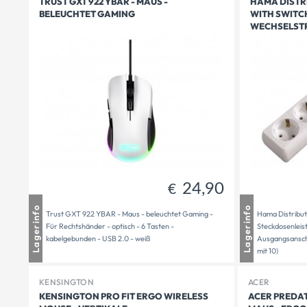
TRUST GXT 922 YBAR - MAUS -
HAMA DISTRI
BELEUCHTET GAMING
WITH SWITCH
WECHSELSTR
24,90
€
Mauthausen
1 - 2 Tage Lieferzeit
Mautha
Lagerinfo
Lagerinfo
Trust GXT 922 YBAR - Maus - beleuchtet Gaming -
Hama Distribut
Freistadt
1 auf Lager
Freista
Für Rechtshänder - optisch - 6 Tasten -
Steckdosenleis
Versandbereit
1
Versand
kabelgebunden - USB 2.0 - weiß
Ausgangsanschl
mit 10)
KENSINGTON
ACER
KENSINGTON PRO FIT ERGO WIRELESS
ACER PREDAT