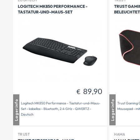
LOGITECH MK850 PERFORMANCE -
TRUST GAMIN
TASTATUR-UND-MAUS-SET
BELEUCHTET
89,90
€
Mauthausen
1 - 2 Tage Lieferzeit
Mautha
Lagerinfo
Lagerinfo
Logitech MK850 Performance - Tastatur-und-Maus-
Trust Gaming G
Freistadt
2 auf Lager
Freista
Set - kabellos - Bluetooth, 2.4 GHz - QWERTZ -
Mousepad - mi
Versandbereit
2
Versand
Deutsch
TRUST
HAMA