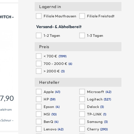
Lagernd in
Filiale Mauthausen
Filiale Freistadt
WITCH -
17,90
€
Versand- & Abholbereit
1-2 Tagen
1-3 Tagen
Preis
< 700 €
(1199)
700 - 2000 €
(6)
> 2000 €
(3)
Hersteller
Apple
Microsoft
(41)
(42)
7,90
HP
Logitech
(59)
(527)
Epson
Delock
(4)
(3)
selstrom
MSI
TP-LINK
(10)
(1)
m Schnur -
BenQ
Samsung
(4)
(3)
Lenovo
Cherry
(42)
(290)