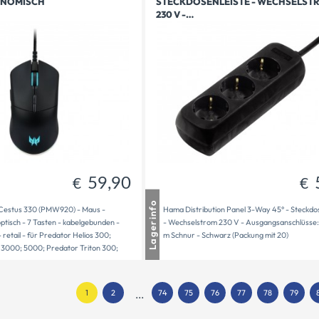
ONOMISCH
STECKDOSENLEISTE - WECHSELST
52,90
59,90
€
€
230 V -…
59,90
€
€
usen
1 - 2 Tage Lieferzeit
Lagerinfo
Cestus 330 (PMW920) - Maus -
Hama Distribution Panel 3-Way 45° - Steckdo
t
1 auf Lager
ptisch - 7 Tasten - kabelgebunden -
- Wechselstrom 230 V - Ausgangsanschlüsse: 
bereit
1
retail - für Predator Helios 300;
m Schnur - Schwarz (Packung mit 20)
 3000; 5000; Predator Triton 300;
1
2
...
74
75
76
77
78
79