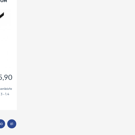
ROM
5,90
€
5,90
senleiste
3 - 1.4
80
81