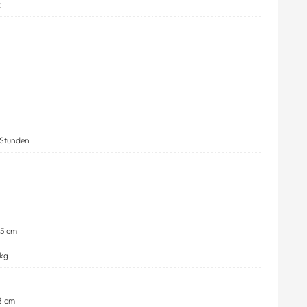
x
 Stunden
65 cm
 kg
8 cm