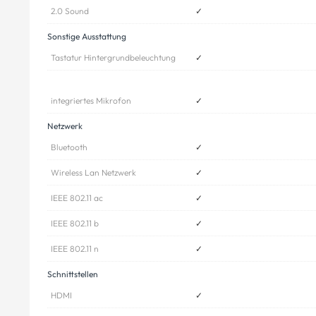
2.0 Sound
✓
Sonstige Ausstattung
Tastatur Hintergrundbeleuchtung
✓
integriertes Mikrofon
✓
Netzwerk
Bluetooth
✓
Wireless Lan Netzwerk
✓
IEEE 802.11 ac
✓
IEEE 802.11 b
✓
IEEE 802.11 n
✓
Schnittstellen
HDMI
✓