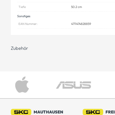
Tiefe
50.2 cm
Sonstiges
EAN Nummer:
4711474828859
Zubehör
MAUTHAUSEN
FRE