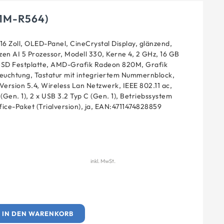
61M-R564)
16 Zoll, OLED-Panel, CineCrystal Display, glänzend,
en AI 5 Prozessor, Modell 330, Kerne 4, 2 GHz, 16 GB
SSD Festplatte, AMD-Grafik Radeon 820M, Grafik
leuchtung, Tastatur mit integriertem Nummernblock,
Version 5.4, Wireless Lan Netzwerk, IEEE 802.11 ac,
 (Gen. 1), 2 x USB 3.2 Typ C (Gen. 1), Betriebssystem
ice-Paket (Trialversion), ja, EAN:4711474828859
inkl. MwSt.
IN DEN WARENKORB