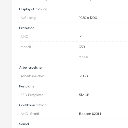
Display-Auflösung
Auflösung
1920 x 1200
Prozessor
AMD
✓
Modell
330
2 GHz
Arbeitsspeicher
Arbeitsspeicher
16 GB
Festplatte
SSD Festplatte
512 GB
Grafikausstattung
AMD-Grafik
Radeon 820M
Sound