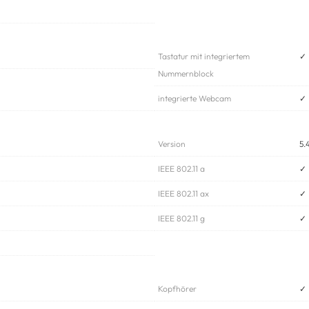
Tastatur mit integriertem
✓
Nummernblock
integrierte Webcam
✓
Version
5.
IEEE 802.11 a
✓
IEEE 802.11 ax
✓
IEEE 802.11 g
✓
Kopfhörer
✓