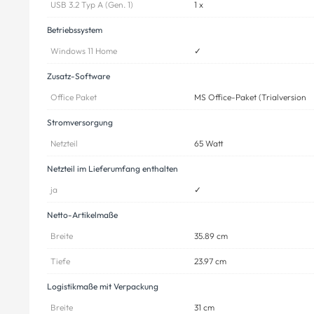
USB 3.2 Typ A (Gen. 1)
1 x
Betriebssystem
Windows 11 Home
✓
Zusatz-Software
Office Paket
MS Office-Paket (Trialversion
Stromversorgung
Netzteil
65 Watt
Netzteil im Lieferumfang enthalten
ja
✓
Netto-Artikelmaße
Breite
35.89 cm
Tiefe
23.97 cm
Logistikmaße mit Verpackung
Breite
31 cm