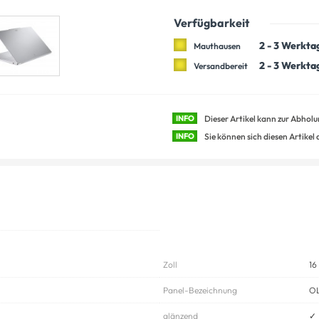
Verfügbarkeit
2 - 3 Werkta
Mauthausen
2 - 3 Werkta
Versandbereit
INFO
Dieser Artikel kann zur Abhol
INFO
Sie können sich diesen Artikel
Zoll
16
Panel-Bezeichnung
OL
glänzend
✓