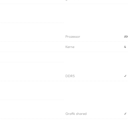
Prozessor
AM
Kerne
4
DDR5
✓
Grafik shared
✓