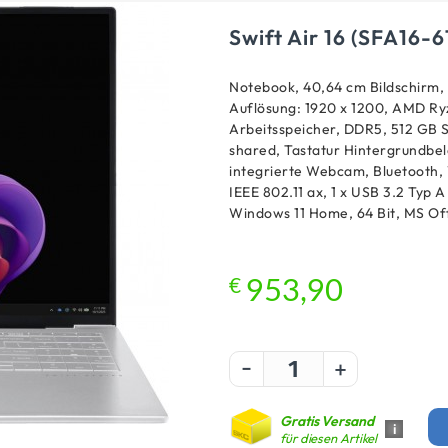
Swift Air 16 (SFA16-
Notebook, 40,64 cm Bildschirm, 
Auflösung: 1920 x 1200, AMD Ryz
Arbeitsspeicher, DDR5, 512 GB 
shared, Tastatur Hintergrundbe
integrierte Webcam, Bluetooth, 
IEEE 802.11 ax, 1 x USB 3.2 Typ A
Windows 11 Home, 64 Bit, MS Off
€
953,90
-
+
Gratis Versand
i
für diesen Artikel