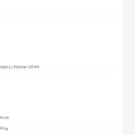
x
Zellen Li-Polymer (53 Wh
04 cm
199 kg