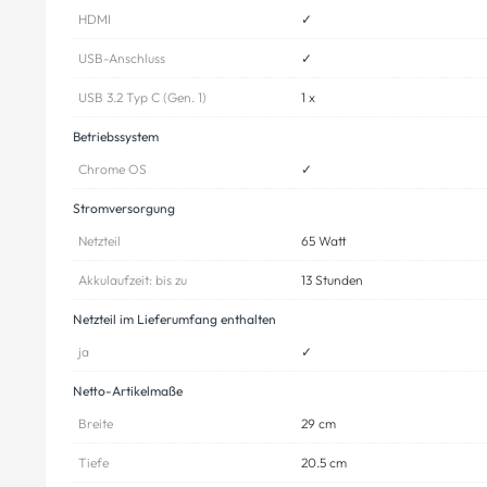
HDMI
✓
USB-Anschluss
✓
USB 3.2 Typ C (Gen. 1)
1 x
Betriebssystem
Chrome OS
✓
Stromversorgung
Netzteil
65 Watt
Akkulaufzeit: bis zu
13 Stunden
Netzteil im Lieferumfang enthalten
ja
✓
Netto-Artikelmaße
Breite
29 cm
Tiefe
20.5 cm