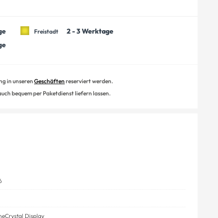
ge
2 - 3 Werktage
Freistadt
ge
ung in unseren
Geschäften
reserviert werden.
 auch bequem per Paketdienst liefern lassen.
6
neCrystal Display