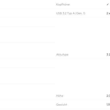
Kopfhörer
✓
USB 3.2 Typ A (Gen. 1)
2 
Akkutype
3 
Höhe
2.
Gewicht
1.