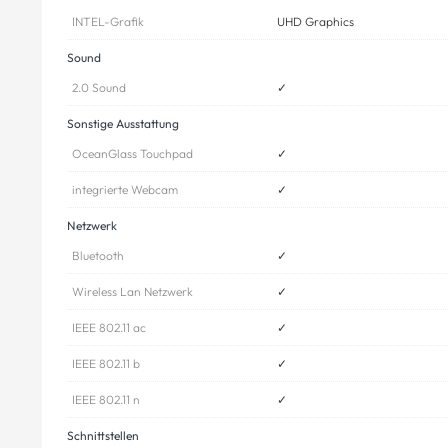
INTEL-Grafik
UHD Graphics
Sound
2.0 Sound
✓
Sonstige Ausstattung
OceanGlass Touchpad
✓
integrierte Webcam
✓
Netzwerk
Bluetooth
✓
Wireless Lan Netzwerk
✓
IEEE 802.11 ac
✓
IEEE 802.11 b
✓
IEEE 802.11 n
✓
Schnittstellen