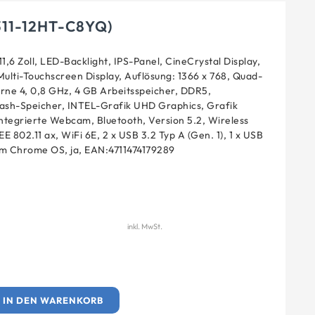
311-12HT-C8YQ)
1,6 Zoll, LED-Backlight, IPS-Panel, CineCrystal Display,
Multi-Touchscreen Display, Auflösung: 1366 x 768, Quad-
rne 4, 0,8 GHz, 4 GB Arbeitsspeicher, DDR5,
Flash-Speicher, INTEL-Grafik UHD Graphics, Grafik
ntegrierte Webcam, Bluetooth, Version 5.2, Wireless
E 802.11 ax, WiFi 6E, 2 x USB 3.2 Typ A (Gen. 1), 1 x USB
tem Chrome OS, ja, EAN:4711474179289
inkl. MwSt.
IN DEN WARENKORB