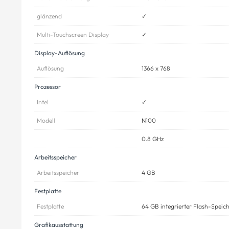
glänzend
✓
Multi-Touchscreen Display
✓
Display-Auflösung
Auflösung
1366 x 768
Prozessor
Intel
✓
Modell
N100
0.8 GHz
Arbeitsspeicher
Arbeitsspeicher
4 GB
Festplatte
Festplatte
64 GB integrierter Flash-Speic
Grafikausstattung