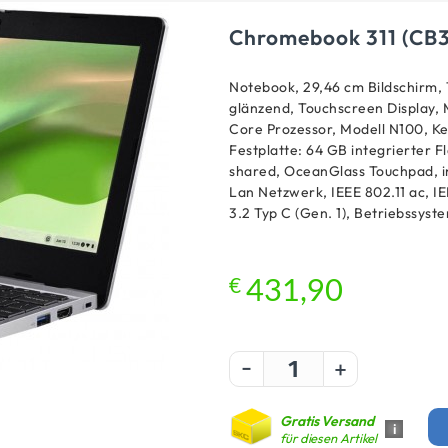
Chromebook 311 (CB
Notebook, 29,46 cm Bildschirm, 1
glänzend, Touchscreen Display, 
Core Prozessor, Modell N100, Ke
Festplatte: 64 GB integrierter 
shared, OceanGlass Touchpad, i
Lan Netzwerk, IEEE 802.11 ac, IEE
3.2 Typ C (Gen. 1), Betriebssys
€
431,90
-
+
Gratis Versand
i
für diesen Artikel