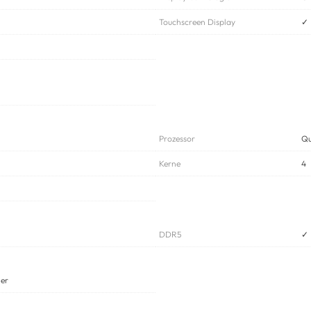
Touchscreen Display
✓
Prozessor
Qu
Kerne
4
DDR5
✓
her