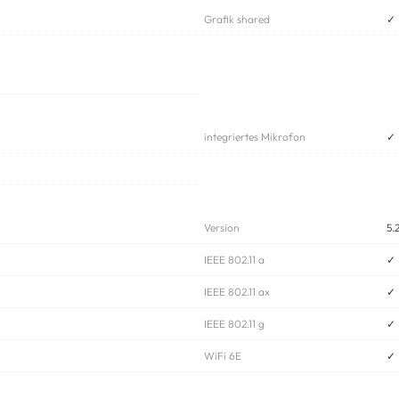
Grafik shared
✓
integriertes Mikrofon
✓
Version
5.
IEEE 802.11 a
✓
IEEE 802.11 ax
✓
IEEE 802.11 g
✓
WiFi 6E
✓