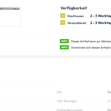
Verfügbarkeit
2 - 3 Werkta
Mauthausen
2 - 3 Werkta
Versandbereit
INFO
Dieser Artikel kann zur Abhol
INFO
Sie können sich diesen Artikel
Zoll
11.
LED-Backlight
✓
Displaytechnologie
Ci