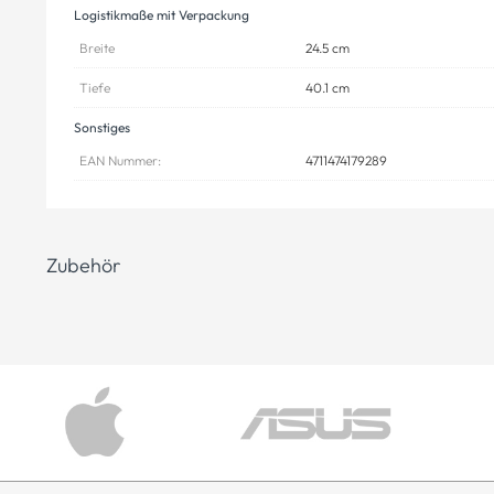
Logistikmaße mit Verpackung
Breite
24.5 cm
Tiefe
40.1 cm
Sonstiges
EAN Nummer:
4711474179289
Zubehör