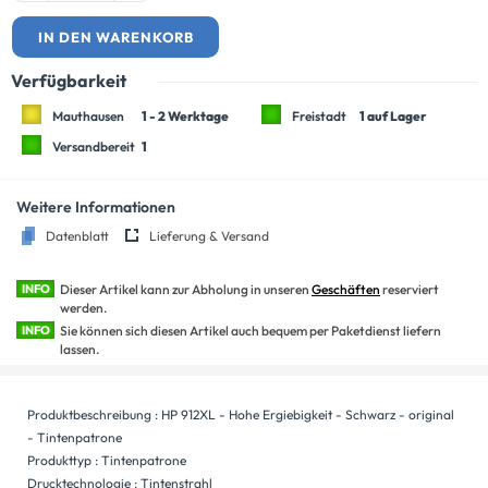
IN DEN WARENKORB
Verfügbarkeit
Mauthausen
1 - 2 Werktage
Freistadt
1 auf Lager
Versandbereit
1
Weitere Informationen
Datenblatt
Lieferung & Versand
INFO
Dieser Artikel kann zur Abholung in unseren
Geschäften
reserviert
werden.
INFO
Sie können sich diesen Artikel auch bequem per Paketdienst liefern
lassen.
Produktbeschreibung : HP 912XL - Hohe Ergiebigkeit - Schwarz - original
- Tintenpatrone
Produkttyp : Tintenpatrone
Drucktechnologie : Tintenstrahl