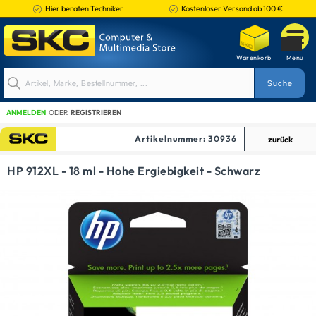
Hier beraten Techniker
Kostenloser Versand ab 100 €
ANMELDEN
ODER
REGISTRIEREN
Artikelnummer:
30936
zurück
TINTENPATRONEN
HP 912XL - 18 ml - Hohe Ergiebigkeit - Schwarz