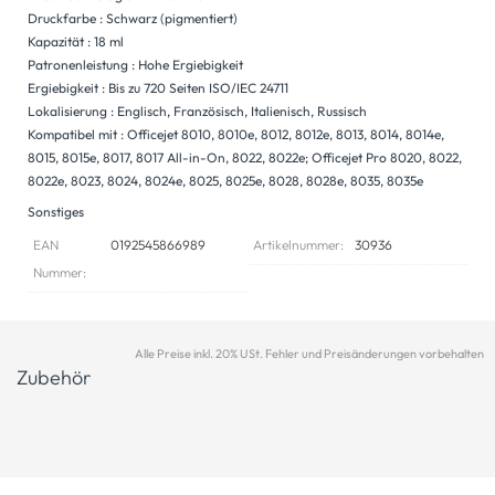
Druckfarbe : Schwarz (pigmentiert)
Kapazität : 18 ml
Patronenleistung : Hohe Ergiebigkeit
Ergiebigkeit : Bis zu 720 Seiten ISO/IEC 24711
Lokalisierung : Englisch, Französisch, Italienisch, Russisch
Kompatibel mit : Officejet 8010, 8010e, 8012, 8012e, 8013, 8014, 8014e,
8015, 8015e, 8017, 8017 All-in-On, 8022, 8022e; Officejet Pro 8020, 8022,
8022e, 8023, 8024, 8024e, 8025, 8025e, 8028, 8028e, 8035, 8035e
Sonstiges
EAN
0192545866989
Artikelnummer:
30936
Nummer:
Alle Preise inkl. 20% USt. Fehler und Preisänderungen vorbehalten
Zubehör