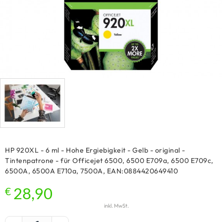
HP 920XL - 6 ml - Hohe Ergiebigkeit - Gelb - original -
Tintenpatrone - für Officejet 6500, 6500 E709a, 6500 E709c,
6500A, 6500A E710a, 7500A, EAN:0884420649410
€
28,90
inkl. MwSt.