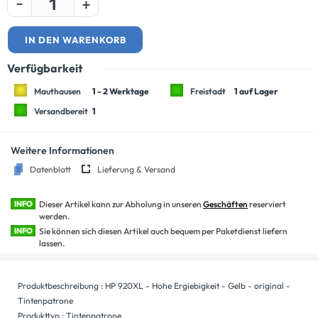
-
+
IN DEN WARENKORB
Verfügbarkeit
Mauthausen
1 - 2 Werktage
Freistadt
1 auf Lager
Versandbereit
1
Weitere Informationen
Datenblatt
Lieferung & Versand
INFO
Dieser Artikel kann zur Abholung in unseren
Geschäften
reserviert
werden.
INFO
Sie können sich diesen Artikel auch bequem per Paketdienst liefern
lassen.
Produktbeschreibung : HP 920XL - Hohe Ergiebigkeit - Gelb - original -
Tintenpatrone
Produkttyp : Tintenpatrone