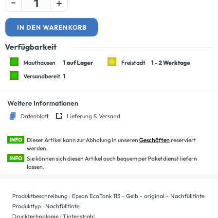
-
+
IN DEN WARENKORB
Verfügbarkeit
Mauthausen
1 auf Lager
Freistadt
1 - 2 Werktage
Versandbereit
1
Weitere Informationen
Datenblatt
Lieferung & Versand
INFO
Dieser Artikel kann zur Abholung in unseren
Geschäften
reserviert
werden.
INFO
Sie können sich diesen Artikel auch bequem per Paketdienst liefern
lassen.
Produktbeschreibung : Epson EcoTank 113 - Gelb - original - Nachfülltinte
Produkttyp : Nachfülltinte
Drucktechnologie : Tintenstrahl