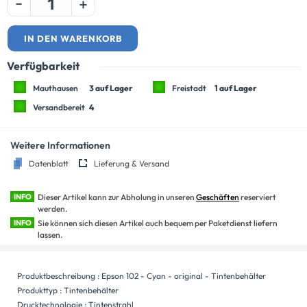
-
+
IN DEN WARENKORB
Verfügbarkeit
Mauthausen
3 auf Lager
Freistadt
1 auf Lager
Versandbereit
4
Weitere Informationen
Datenblatt
Lieferung & Versand
INFO
Dieser Artikel kann zur Abholung in unseren
Geschäften
reserviert
werden.
INFO
Sie können sich diesen Artikel auch bequem per Paketdienst liefern
lassen.
Produktbeschreibung : Epson 102 - Cyan - original - Tintenbehälter
Produkttyp : Tintenbehälter
Drucktechnologie : Tintenstrahl