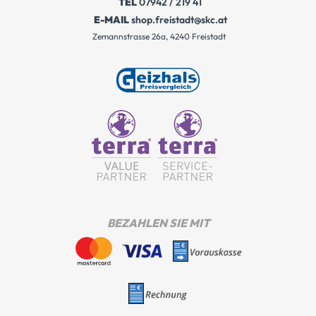
TEL
07942 / 219 41
E-MAIL
shop.freistadt@skc.at
Zemannstrasse 26a, 4240 Freistadt
BEZAHLEN SIE MIT