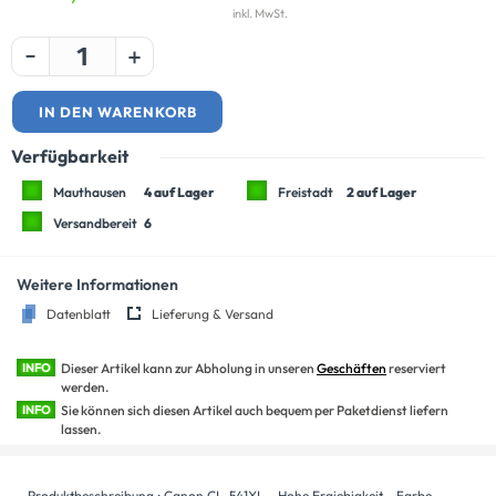
inkl. MwSt.
-
+
IN DEN WARENKORB
Verfügbarkeit
Mauthausen
4 auf Lager
Freistadt
2 auf Lager
Versandbereit
6
Weitere Informationen
Datenblatt
Lieferung & Versand
INFO
Dieser Artikel kann zur Abholung in unseren
Geschäften
reserviert
werden.
INFO
Sie können sich diesen Artikel auch bequem per Paketdienst liefern
lassen.
Produktbeschreibung : Canon CL-541XL - Hohe Ergiebigkeit - Farbe