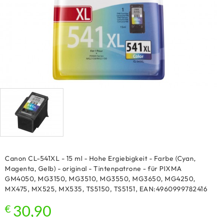
Canon CL-541XL - 15 ml - Hohe Ergiebigkeit - Farbe (Cyan,
Magenta, Gelb) - original - Tintenpatrone - für PIXMA
GM4050, MG3150, MG3510, MG3550, MG3650, MG4250,
MX475, MX525, MX535, TS5150, TS5151, EAN:4960999782416
€
30,90