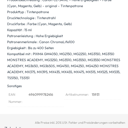
(Cyan, Magenta, Gelb) - original - Tintenpatrone
Produkttyp : Tintenpatrone
Drucktechnologie : Tintenstrahl
Druckfarbe : Farbe (Cyan, Magenta, Gelb)
Kapazität : 15 ml
Patronenleistung : Hohe Ergiebigkeit
Patronenmerkmale : Canon ChromaLife100
Ergiebigkeit : Bis zu 400 Seiten
Kompatibel mit : PIXMA GM4050, MG2150, MG2250, MG3150, MG3150
MONSTRES ACADEMY, MG3250, MG3510, MG3550, MG3550 MONSTRES
ACADEMY, MG3650, MG3650S, MG4150, MG4250, MG4250 MONSTRES
ACADEMY, MX375, MX395, MX435, MX455, MX475, MX515, MX525, MX535,
TS5150, TS5151
Sonstiges
EAN
4960999782416
Artikelnummer:
15931
Nummer:
Alle Preise inkl. 20% USt. Fehler und Preisänderungen vorbehalten