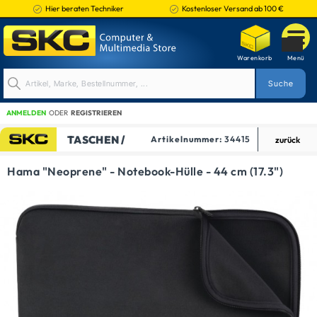
Hier beraten Techniker
Kostenloser Versand ab 100 €
ANMELDEN
ODER
REGISTRIEREN
TASCHEN /
Artikelnummer:
34415
zurück
TRAGEBEHÄLTNISSE
Hama "Neoprene" - Notebook-Hülle - 44 cm (17.3")