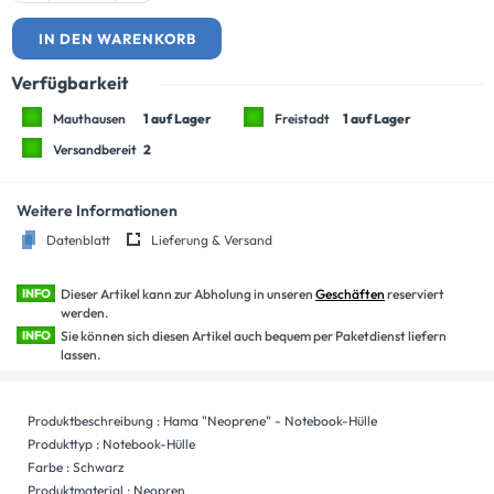
IN DEN WARENKORB
Verfügbarkeit
Mauthausen
1 auf Lager
Freistadt
1 auf Lager
Versandbereit
2
Weitere Informationen
Datenblatt
Lieferung & Versand
INFO
Dieser Artikel kann zur Abholung in unseren
Geschäften
reserviert
werden.
INFO
Sie können sich diesen Artikel auch bequem per Paketdienst liefern
lassen.
Produktbeschreibung : Hama "Neoprene" - Notebook-Hülle
Produkttyp : Notebook-Hülle
Farbe : Schwarz
Produktmaterial : Neopren