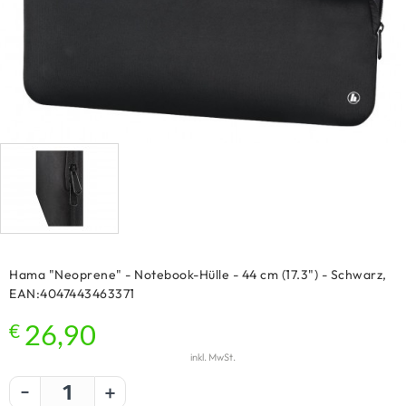
Hama "Neoprene" - Notebook-Hülle - 44 cm (17.3") - Schwarz,
EAN:4047443463371
€
26,90
inkl. MwSt.
-
+