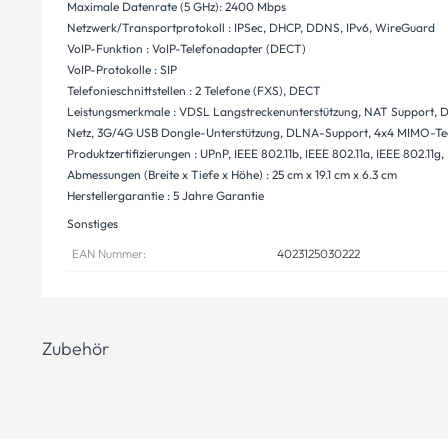
Maximale Datenrate (5 GHz): 2400 Mbps
Netzwerk/Transportprotokoll : IPSec, DHCP, DDNS, IPv6, WireGuard
VoIP-Funktion : VoIP-Telefonadapter (DECT)
VoIP-Protokolle : SIP
Telefonieschnittstellen : 2 Telefone (FXS), DECT
Leistungsmerkmale : VDSL Langstreckenunterstützung, NAT Support, DH
Netz, 3G/4G USB Dongle-Unterstützung, DLNA-Support, 4x4 MIMO-Tech
Produktzertifizierungen : UPnP, IEEE 802.11b, IEEE 802.11a, IEEE 802.11g,
Abmessungen (Breite x Tiefe x Höhe) : 25 cm x 19.1 cm x 6.3 cm
Herstellergarantie : 5 Jahre Garantie
Sonstiges
EAN Nummer:
4023125030222
Zubehör