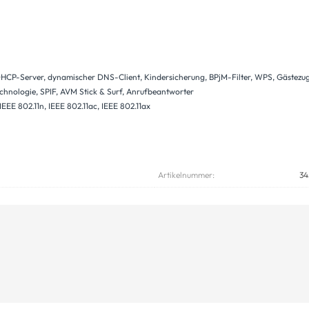
CP-Server, dynamischer DNS-Client, Kindersicherung, BPjM-Filter, WPS, Gästezuga
nologie, SPIF, AVM Stick & Surf, Anrufbeantworter
 IEEE 802.11n, IEEE 802.11ac, IEEE 802.11ax
Artikelnummer:
34