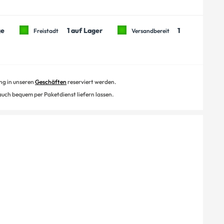
ge
1 auf Lager
1
Freistadt
Versandbereit
ung in unseren
Geschäften
reserviert werden.
 auch bequem per Paketdienst liefern lassen.