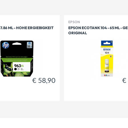
EPSON
47.86 ML - HOHE ERGIEBIGKEIT
EPSON ECOTANK 104 - 65 ML - GE
ORIGINAL
29,90
58,90
€
€
€
58,90
€