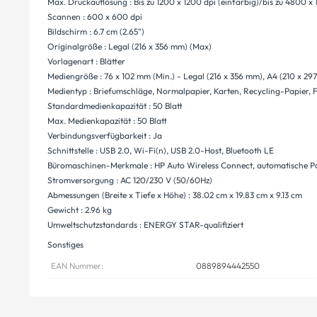
Max. Druckauflösung : Bis zu 1200 x 1200 dpi (einfarbig)/bis zu 4800 x
Scannen : 600 x 600 dpi
Bildschirm : 6.7 cm (2.65")
Originalgröße : Legal (216 x 356 mm) (Max)
Vorlagenart : Blätter
Mediengröße : 76 x 102 mm (Min.) - Legal (216 x 356 mm), A4 (210 x 2
Medientyp : Briefumschläge, Normalpapier, Karten, Recycling-Papier, Fo
Standardmedienkapazität : 50 Blatt
Max. Medienkapazität : 50 Blatt
Verbindungsverfügbarkeit : Ja
Schnittstelle : USB 2.0, Wi-Fi(n), USB 2.0-Host, Bluetooth LE
Büromaschinen-Merkmale : HP Auto Wireless Connect, automatische Pa
Stromversorgung : AC 120/230 V (50/60Hz)
Abmessungen (Breite x Tiefe x Höhe) : 38.02 cm x 19.83 cm x 9.13 cm
Gewicht : 2.96 kg
Umweltschutzstandards : ENERGY STAR-qualifiziert
Sonstiges
EAN Nummer:
0889894442550