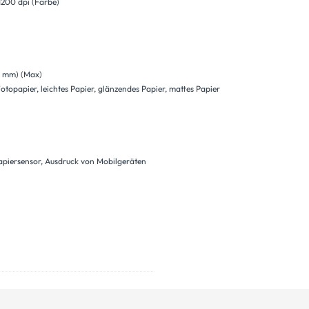
 1200 dpi (Farbe)
97 mm) (Max)
topapier, leichtes Papier, glänzendes Papier, mattes Papier
piersensor, Ausdruck von Mobilgeräten