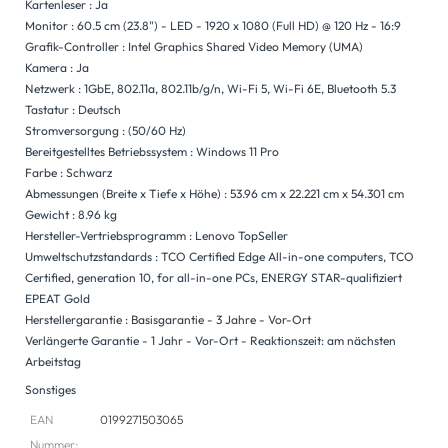
Kartenleser : Ja
Monitor : 60.5 cm (23.8") - LED - 1920 x 1080 (Full HD) @ 120 Hz - 16:9
Grafik-Controller : Intel Graphics Shared Video Memory (UMA)
Kamera : Ja
Netzwerk : 1GbE, 802.11a, 802.11b/g/n, Wi-Fi 5, Wi-Fi 6E, Bluetooth 5.3
Tastatur : Deutsch
Stromversorgung : (50/60 Hz)
Bereitgestelltes Betriebssystem : Windows 11 Pro
Farbe : Schwarz
Abmessungen (Breite x Tiefe x Höhe) : 53.96 cm x 22.221 cm x 54.301 cm
Gewicht : 8.96 kg
Hersteller-Vertriebsprogramm : Lenovo TopSeller
Umweltschutzstandards : TCO Certified Edge All-in-one computers, TCO
Certified, generation 10, for all-in-one PCs, ENERGY STAR-qualifiziert
EPEAT Gold
Herstellergarantie : Basisgarantie - 3 Jahre - Vor-Ort
Verlängerte Garantie - 1 Jahr - Vor-Ort - Reaktionszeit: am nächsten
Arbeitstag
Sonstiges
EAN
0199271503065
Nummer: