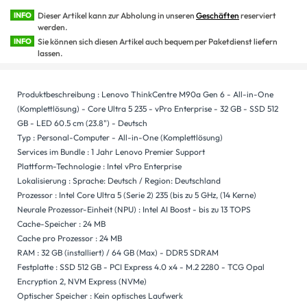
INFO
Dieser Artikel kann zur Abholung in unseren
Geschäften
reserviert
werden.
INFO
Sie können sich diesen Artikel auch bequem per Paketdienst liefern
lassen.
Produktbeschreibung : Lenovo ThinkCentre M90a Gen 6 - All-in-One
(Komplettlösung) - Core Ultra 5 235 - vPro Enterprise - 32 GB - SSD 512
GB - LED 60.5 cm (23.8") - Deutsch
Typ : Personal-Computer - All-in-One (Komplettlösung)
Services im Bundle : 1 Jahr Lenovo Premier Support
Plattform-Technologie : Intel vPro Enterprise
Lokalisierung : Sprache: Deutsch / Region: Deutschland
Prozessor : Intel Core Ultra 5 (Serie 2) 235 (bis zu 5 GHz, (14 Kerne)
Neurale Prozessor-Einheit (NPU) : Intel AI Boost - bis zu 13 TOPS
Cache-Speicher : 24 MB
Cache pro Prozessor : 24 MB
RAM : 32 GB (installiert) / 64 GB (Max) - DDR5 SDRAM
Festplatte : SSD 512 GB - PCI Express 4.0 x4 - M.2 2280 - TCG Opal
Encryption 2, NVM Express (NVMe)
Optischer Speicher : Kein optisches Laufwerk