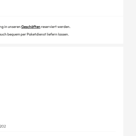
ung in unseren
Geschäften
reserviert werden.
 auch bequem per Paketdienst liefern lassen.
202