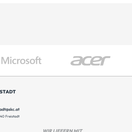
ISTADT
tadt@skc.at
40 Freistadt
WIR LIEFERN MIT