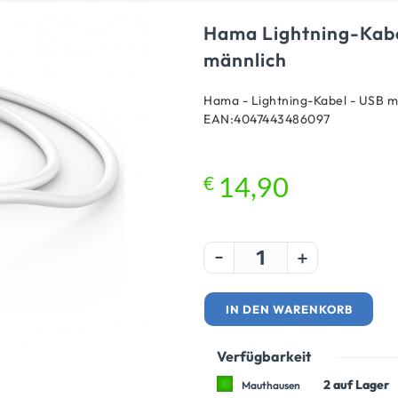
Hama Lightning-Kabe
männlich
Hama - Lightning-Kabel - USB mä
EAN:4047443486097
€
14,90
-
+
IN DEN WARENKORB
Verfügbarkeit
2 auf Lager
Mauthausen