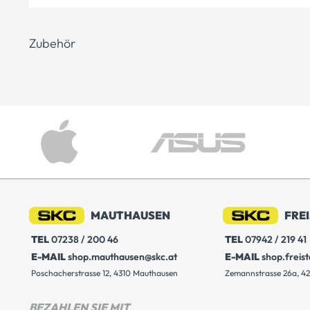
Zubehör
MAUTHAUSEN
FRE
TEL
07238 / 200 46
TEL
07942 / 219 41
E-MAIL
shop.mauthausen@skc.at
E-MAIL
shop.freis
Poschacherstrasse 12, 4310 Mauthausen
Zemannstrasse 26a, 42
BEZAHLEN SIE MIT