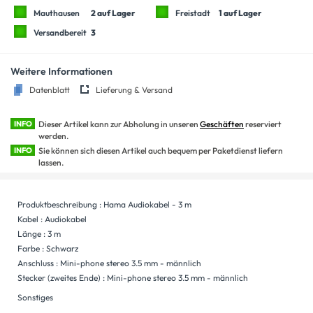
Mauthausen
2 auf Lager
Freistadt
1 auf Lager
Versandbereit
3
Weitere Informationen
Datenblatt
Lieferung & Versand
INFO
Dieser Artikel kann zur Abholung in unseren
Geschäften
reserviert
werden.
INFO
Sie können sich diesen Artikel auch bequem per Paketdienst liefern
lassen.
Produktbeschreibung : Hama Audiokabel - 3 m
Kabel : Audiokabel
Länge : 3 m
Farbe : Schwarz
Anschluss : Mini-phone stereo 3.5 mm - männlich
Stecker (zweites Ende) : Mini-phone stereo 3.5 mm - männlich
Sonstiges