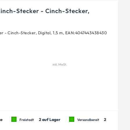
inch-Stecker - Cinch-Stecker,
r - Cinch-Stecker, Digital, 1,5 m, EAN:4047443438430
inkl. MwSt.
ge
2 auf Lager
2
Freistadt
Versandbereit