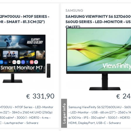
SAMSUNG
FM700UU - M70F SERIES -
SAMSUNG VIEWFINITY S6 S27D600
- SMART - 81.3 CM (32")
S60UD SERIES - LED-MONITOR - USB
259,00
331,90
€
€
CM (27")
331,90
24
€
€
usen
1 - 3 Tage Lieferzeit
Lagerinfo
700UU - M70F Series - LED-Monitor
Samsung ViewFinity S6 S27D600UAU - S60
dt
1 - 3 Tage Lieferzeit
cm (32") - 3840 x 2160 4K UHD (2160p)
- LED-Monitor - USB - 68 cm (27") - 2560 x
bereit
1 - 3 Tage Lieferzeit
 300 cd/m² - 3000:1 - HDR10 - 4 ms -
@ 100 Hz - IPS - 350 cd/m² - 1000:1 - HDR10 
 - Lautsprecher - Schwarz
HDMI, DisplayPort, USB-C - Schwarz