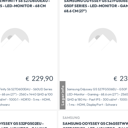
WFINITY S6 S27D600EAU -
SAMSUNG ODYSSEY G5 S27FG506E
S - LED-MONITOR - 68 CM
G50F SERIES - LED-MONITOR - GAM
229,90
229,90
€
€
68.6 CM (27")
229,90
23
€
€
usen
1 - 3 Tage Lieferzeit
Lagerinfo
inity S6 S27D600EAU - S60UD Series
Samsung Odyssey G5 S27FG506EU - G50F S
dt
1 - 3 Tage Lieferzeit
- 68 cm (27") - 2560 x 1440 QHD @ 100
LED-Monitor - Gaming - 68.6 cm (27") - 256
bereit
1 - 3 Tage Lieferzeit
cd/m² - 1000:1 - HDR10 - 5 ms - HDMI,
QHD @ 180 Hz - Fast IPS - 300 cd/m² - 1000
Schwarz
- 1 ms - HDMI, DisplayPort - Schwarz
SAMSUNG
SSEY G5 S32FG502EU -
SAMSUNG ODYSSEY G5 C34G55TWW