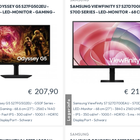
YSSEY G5 S27FG502EU -
SAMSUNG VIEWFINITY S7 S27D700
 - LED-MONITOR - GAMING -
S70D SERIES - LED-MONITOR - 68 CM
203,90
207,90
€
€
207,90
21
€
€
usen
1 - 3 Tage Lieferzeit
Lagerinfo
ey G5 S27FG502EU - G50F Series -
Samsung ViewFinity S7 S27D700EAU - S70D 
dt
1 - 3 Tage Lieferzeit
Gaming - 68.6 cm (27") - 2560 x 1440
LED-Monitor - 68 cm (27") - 3840 x 2160 UH
bereit
1 - 3 Tage Lieferzeit
 Fast IPS - 300 cd/m² - 1000:1 - HDR10
- IPS - 350 cd/m² - 1000:1 - HDR10 - 5 ms - 
DisplayPort - Schwarz
DisplayPort - Schwarz
SAMSUNG