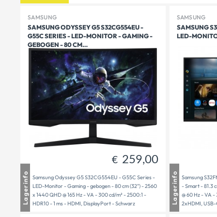
SAMSUNG
SAMSUNG
SAMSUNG ODYSSEY G5 S32CG554EU -
SAMSUNG S32
G55C SERIES - LED-MONITOR - GAMING -
LED-MONITOR 
GEBOGEN - 80 CM…
259,00
€
Mauthausen
1 - 3 Tage Lieferzeit
Mautha
Lagerinfo
Lagerinfo
Samsung Odyssey G5 S32CG554EU - G55C Series -
Samsung S32FM
Freistadt
1 - 3 Tage Lieferzeit
Freista
LED-Monitor - Gaming - gebogen - 80 cm (32") - 2560
- Smart - 81.3 
Versandbereit
1 - 3 Tage Lieferzeit
Versand
x 1440 QHD @ 165 Hz - VA - 300 cd/m² - 2500:1 -
@ 60 Hz - VA -
HDR10 - 1 ms - HDMI, DisplayPort - Schwarz
2xHDMI, USB-C