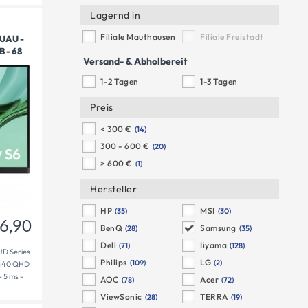
Lagernd in
Filiale Mauthausen
Filiale Freistadt
UAU -
 - 68
246,90
€
Versand- & Abholbereit
1-2 Tagen
1-3 Tagen
Preis
< 300 €
(14)
300 - 600 €
(20)
> 600 €
(1)
Hersteller
HP
MSI
(35)
(30)
6,90
BenQ
Samsung
(28)
(35)
Dell
Iiyama
(71)
(128)
UD Series
Philips
LG
(109)
(2)
 1440 QHD
- 5 ms -
AOC
Acer
(78)
(72)
ViewSonic
TERRA
(28)
(19)