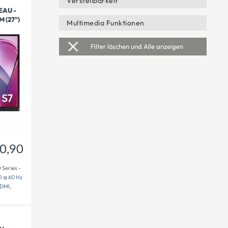
Verstellbarkeit
EAU -
 (27")
210,90
Multimedia Funktionen
€
Filter löschen und Alle anzeigen
0,90
Series -
D @ 60 Hz
HDMI,