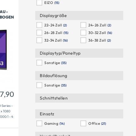
EIZO
(15)
AU -
Displaygröße
GEBOGEN
197,90
€
22-24 Zoll
24-26 Zoll
(2)
(2)
26-28 Zoll
30-32 Zoll
(15)
(16)
32-34 Zoll
36-38 Zoll
(16)
(2)
Displaytyp/Paneltyp
Sonstige
(35)
Bildauflösung
Sonstige
(35)
7,90
Schnittstellen
Series -
 x 1080
Einsatz
3000:1 - 4
Gaming
Office
(14)
(21)