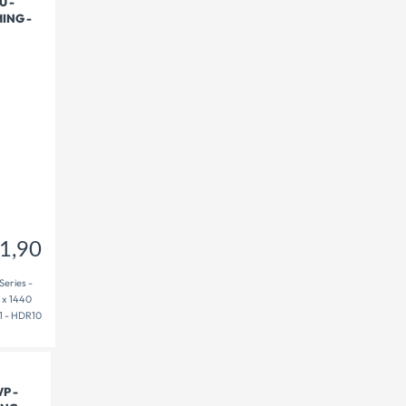
U -
ING -
231,90
€
1,90
eries -
0 x 1440
:1 - HDR10
P -