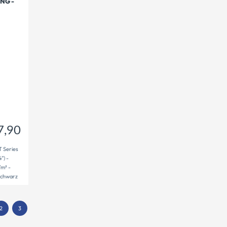
NG -
277,90
€
7,90
 Series
") -
m² -
 Schwarz
2
3