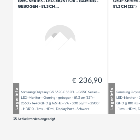
G55C SERIES - LED-MONITOR - GAMING -
G50F SERIES
GEBOGEN - 81.3 CM…
81.3 CM (32")
236,90
€
Mauthausen
1 - 3 Tage Lieferzeit
Mautha
Lagerinfo
Lagerinfo
Samsung Odyssey G5 S32CG552EU - G55C Series -
Samsung Odyss
Freistadt
1 - 3 Tage Lieferzeit
Freistad
LED-Monitor - Gaming - gebogen - 81.3 cm (32") -
LED-Monitor - G
Versandbereit
1 - 3 Tage Lieferzeit
Versand
2560 x 1440 QHD @ 165 Hz - VA - 300 cd/m² - 2500:1
QHD @ 180 Hz - 
- HDR10 - 1 ms - HDMI, DisplayPort - Schwarz
- 1 ms - HDMI, 
35 Artikel werden angezeigt