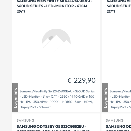
SAMSUNG VIEWFINITY S6 S24D600EAU -
SAMSUNG VIE
S60UD SERIES - LED-MONITOR - 61 CM
S60UD SERIE
(24")
(27")
229,90
€
Mauthausen
1 - 3 Tage Lieferzeit
Mautha
Lagerinfo
Lagerinfo
Samsung ViewFinity S6 S24D600EAU - S60UD Series
Samsung ViewF
Freistadt
1 - 3 Tage Lieferzeit
Freista
- LED-Monitor - 61 cm (24") - 2560 x 1440 QHD @ 100
- LED-Monitor 
Versandbereit
1 - 3 Tage Lieferzeit
Versand
Hz - IPS - 350 cd/m² - 1000:1 - HDR10 - 5 ms - HDMI,
Hz - IPS - 350 
DisplayPort - Schwarz
DisplayPort - 
SAMSUNG
SAMSUNG
SAMSUNG ODYSSEY G5 S32CG552EU -
SAMSUNG ODY