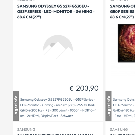
SAMSUNG ODYSSEY G5 S27FG530EU -
SAMSUNG OD
G53F SERIES - LED-MONITOR - GAMING -
G50F SERIES
68.6 CM (27")
68.6 CM (27")
203,90
€
Mauthausen
1 - 3 Tage Lieferzeit
Mautha
Lagerinfo
Lagerinfo
Samsung Odyssey G5 S27FG530EU - G53F Series -
Samsung Odyss
Freistadt
1 - 3 Tage Lieferzeit
Freista
LED-Monitor - Gaming - 68.6 cm (27") - 2560 x 1440
LED-Monitor - 
Versandbereit
1 - 3 Tage Lieferzeit
Versand
QHD @ 200 Hz - IPS - 300 cd/m² - 1000:1 - HDR10 - 1
QHD @ 180 Hz -
ms - 2xHDMI, DisplayPort - Schwarz
- 1 ms - HDMI, 
SAMSUNG
SAMSUNG