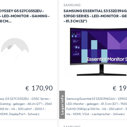
SAMSUNG
YSSEY G5 S27CG552EU -
SAMSUNG ESSENTIAL S3 S32D396G
 - LED-MONITOR - GAMING -
S39GD SERIES - LED-MONITOR - 
99,90
170,90
€
€
68 CM…
- 81.3 CM (32")
170,90
19
€
€
usen
1 - 3 Tage Lieferzeit
Lagerinfo
ey G5 S27CG552EU - G55C Series -
Samsung Essential S3 S32D396GAU - S39GD 
dt
1 - 3 Tage Lieferzeit
Gaming - gebogen - 68 cm (27") - 2560
LED-Monitor - gebogen - 81.3 cm (32") - 1920
bereit
1 - 3 Tage Lieferzeit
65 Hz - VA - 300 cd/m² - 2500:1 -
Full HD (1080p) @ 100 Hz - VA - 250 cd/m² - 
 HDMI, DisplayPort - Schwarz
ms - HDMI, VGA - Lautsprecher - Schwarz
SAMSUNG