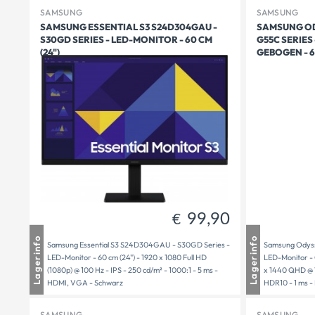
SAMSUNG
SAMSUNG
SAMSUNG ESSENTIAL S3 S24D304GAU -
SAMSUNG OD
S30GD SERIES - LED-MONITOR - 60 CM
G55C SERIES
(24")
GEBOGEN - 
99,90
€
Mauthausen
1 - 3 Tage Lieferzeit
Mautha
Lagerinfo
Lagerinfo
Samsung Essential S3 S24D304GAU - S30GD Series -
Samsung Odyss
Freistadt
1 - 3 Tage Lieferzeit
Freista
LED-Monitor - 60 cm (24") - 1920 x 1080 Full HD
LED-Monitor - 
Versandbereit
1 - 3 Tage Lieferzeit
Versand
(1080p) @ 100 Hz - IPS - 250 cd/m² - 1000:1 - 5 ms -
x 1440 QHD @ 1
HDMI, VGA - Schwarz
HDR10 - 1 ms -
SAMSUNG
SAMSUNG