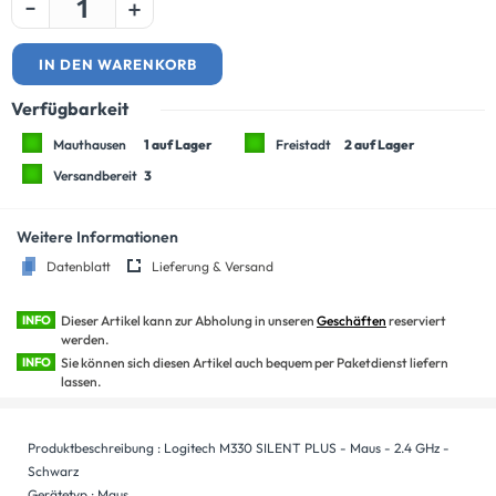
-
+
IN DEN WARENKORB
Verfügbarkeit
Mauthausen
1 auf Lager
Freistadt
2 auf Lager
Versandbereit
3
Weitere Informationen
Datenblatt
Lieferung & Versand
INFO
Dieser Artikel kann zur Abholung in unseren
Geschäften
reserviert
werden.
INFO
Sie können sich diesen Artikel auch bequem per Paketdienst liefern
lassen.
Produktbeschreibung : Logitech M330 SILENT PLUS - Maus - 2.4 GHz -
Schwarz
Gerätetyp : Maus